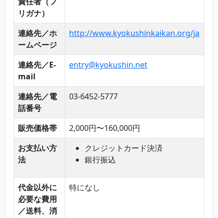
責任者（フ
リガナ）
連絡先／ホ
http://www.kyokushinkaikan.org/ja
ームページ
連絡先／E-
entry@kyokushin.net
mail
連絡先／電
03-6452-5777
話番号
販売価格帯
2,000円〜160,000円
お支払い方
クレジットカード決済
法
銀行振込
代金以外に
特になし
必要な費用
／送料、消